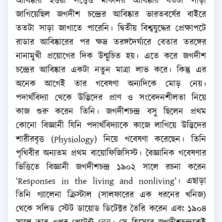
আবিষ্কার হওয়া সত্ত্বেও মার্কনির আবিষ্কার যতটা সাড়া
জাগিয়েছিল জগদীশ চন্দ্রের আবিষ্কার ভারতবর্ষের বাইরে
ততটা সাড়া জাগাতে পারেনি। দ্বিতীয় বিশ্বযুদ্ধের প্রেক্ষাপটে
রাডার আবিষ্কারের পর ক্ষদ্র তরঙ্গদৈর্ঘ্যরে বেতার তরঙ্গের
নানামুখী প্রয়োগের দিক উন্মুচিত হয়। এতে করে জগদীশ
চন্দ্রের আবিষ্কার একটা নতুন মাত্রা লাভ করে। কিন্তু এর
অনেক আগেই তার গবেষণা অন্যদিকে মোড় নেয়।
পদার্থবিদ্যা থেকে উদ্ভিদের প্রাণ ও সংবেদনশীলতা নিয়ে
কাজ শুরু করেন তিনি। জগদীশচন্দ্র বসু ছিলেন প্রথম
কোনো বিজ্ঞানী যিনি পদার্থবিদ্যাকে কাজে লাগিয়ে উদ্ভিদের
শারীরবৃত্ত (Physiology) নিয়ে গবেষণা করেছেন। তিনি
পৃথিবীর অন্যতম প্রথম বায়োফিজিসিস্ট। বৈজ্ঞানিক গবেষণার
ভিত্তিতে বিজ্ঞানী জগদীশচন্দ্র ১৯০২ সালে রচনা করেন
‘Responses in the living and nonliving’। এছাড়া
তিনি গ্যালেনা ক্রিস্টাল (সালফারের এক ধরনের খনিজ)
থেকে সলিড স্টেট ডায়োড ডিটেক্টর তৈরি করেন এবং ১৯০৪