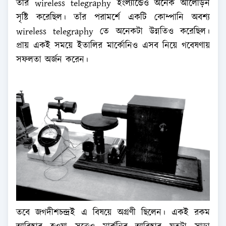
তাঁর wireless telegraphy ইংল্যান্ডেও অনেক আলোড়ন
সৃষ্টি করেছিল। তাঁর পরামর্শে একটি কোম্পানি অবশ্য
wireless telegraphy তে অনেকটা উন্নতিও করেছিল।
প্রায় একই সময়ে ইতালির মার্কোনিও এসব নিয়ে গবেষণায়
সফলতা অর্জন করেন।
তবে জগদীশচন্দ্রই এ বিষয়ে অগ্রণী ছিলেন। একই রকম