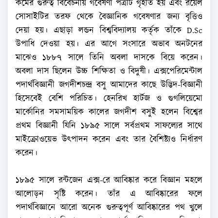
কর্মের গুরুত্ব বিবেচনায় গবেষণা পত্রটি গৃহীত হয় এবং রয়েল
সোসাইটির তরফ থেকে বৈজ্ঞানিক গবেষণার জন্য বৃত্তিও
দেয়া হয়। এছাড়া লন্ডন বিশ্ববিদ্যালয় কর্তৃক তাঁকে D.Sc
উপাধি দেওয়া হয়। এর আগে সংসারে অভাব অনটনের
মাঝেও ১৮৮৭ সালে তিনি অবলা দাসকে বিয়ে করেন।
অবলা দাস ছিলেন উচ্চ শিক্ষিতা ও বিদুষী। এক্সপেরিমেন্টাল
পদার্থবিজ্ঞানী জগদীশচন্দ্র বসু আমাদের কাছে উদ্ভিদ-বিজ্ঞানী
হিসেবেই বেশি পরিচিত। হেনরিখ হার্টজ ও গুগলিয়েমো
মার্কোনির সমসাময়িক কালের জগদীশ বসুই হলেন বিশ্বের
প্রথম বিজ্ঞানী যিনি ১৮৯৫ সালে সর্বপ্রথম সাফল্যের সাথে
মাইক্রোওয়েভ উৎপাদন করেন এবং তার বৈশিষ্ট্যও নির্ধারণ
করেন।
১৮৯৫ সালে রন্টজেন এক্স-রে আবিষ্কার করে বিজ্ঞান মহলে
আলোড়ন সৃষ্টি করেন। তাঁর এ আবিষ্কারের ফলে
পদার্থবিজ্ঞানে আরো অনেক গুরুত্বপূর্ণ আবিষ্কারের পথ খুলে