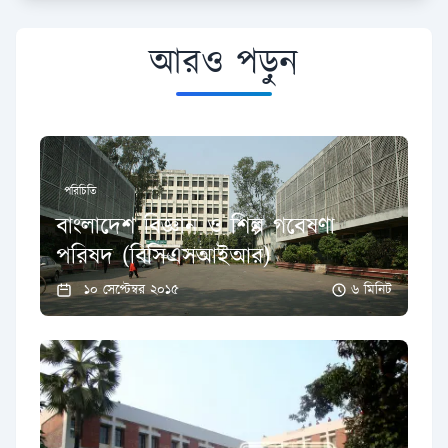
আরও পড়ুন
পরিচিতি
বাংলাদেশ বিজ্ঞান ও শিল্প গবেষণা
পরিষদ (বিসিএসআইআর)
১০ সেপ্টেম্বর ২০১৫
৬ মিনিট