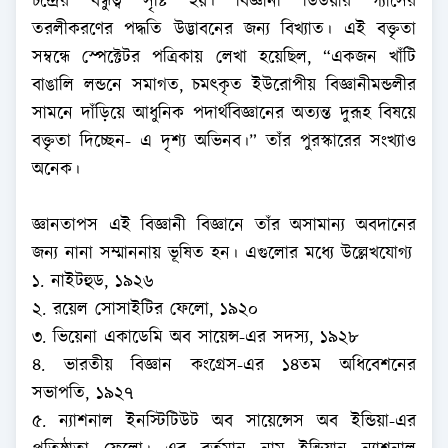
চন্দ্রের বন্ধুত্ব সৃষ্টি হয়। বিজ্ঞানী ডিউয়ার গ্যাসের
তরলীকরণের পদ্ধতি উদ্ভাবনের জন্য বিখ্যাত। এই বক্তৃতা
সম্বন্ধে স্পেক্টেটর পত্রিকায় লেখা হয়েছিল, “একজন খাঁটি
বাঙালি লন্ডনে সমাগত, চমৎকৃত ইউরোপীয় বিজ্ঞানীমন্ডলীর
সামনে দাঁড়িয়ে আধুনিক পদার্থবিজ্ঞানের অত্যন্ত দুরূহ বিষয়ে
বক্তৃতা দিচ্ছেন- এ দৃশ্য অভিনব।” তাঁর পুরস্কারের সংখ্যাও
অনেক।
জ্ঞানতাপস এই বিজ্ঞানী বিজ্ঞানে তাঁর অসামান্য অবদানের
জন্য নানা সম্মাননায় ভূষিত হন। এগুলোর মধ্যে উল্লেখযোগ্য
১. নাইটহুড, ১৯২৬
২. রয়েল সোসাইটির ফেলো, ১৯২০
৩. ভিয়েনা একাডেমি অব সায়েন্স-এর সদস্য, ১৯২৮
৪. ভারতীয় বিজ্ঞান কংগ্রেস-এর ১৪তম অধিবেশনের
সভাপতি, ১৯২৭
৫. ন্যাশনাল ইনস্টিটিউট অব সায়েন্সেস অব ইন্ডিয়া-এর