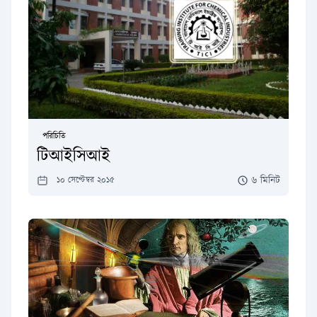
পরিচিতি
টিআইসিআই
৬ মিনিট
১০ সেপ্টেম্বর ২০১৫