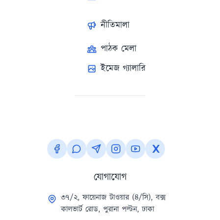
নীতিমালা
পাঠক মেলা
ইমেজ গ্যালারি
যোগাযোগ
৩৭/২, ফায়েনাজ টাওয়ার (৪/সি), বক্স
কালভার্ট রোড, পুরানা পল্টন, ঢাকা