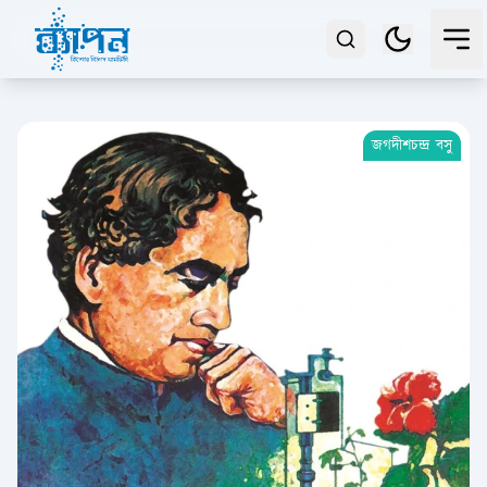
জগদীশচন্দ্র বসু