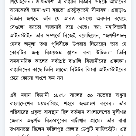
গিয়েছিলেন। প্রথিতযশা এ বাঙালি বিজ্ঞানী সম্বন্ধে আমাদের
অনেকেরই জানা-শুনা হয়তো এতটুকুতেই সীমাবদ্ধ। এছাড়াও
বিজ্ঞান জগতে তাঁর যে আরও অসংখ্য অবদান রয়েছে
সেগুলো হয়তো অজানাই রয়ে গেছে। স্বয়ং মহাবিজ্ঞানী
আইনস্টাইন তাঁর সম্পর্কে নিজেই বলেছিলেন, “জগদীশচন্দ্র
যেসব অমূল্য তথ্য পৃথিবীকে উপহার দিয়েছেন তার যে
কোনটির জন্য বিজয়স্তম্ভ স্থাপন করা উচিত।” তিনি
সমসাময়িক কালের সর্বশ্রেষ্ঠ বাঙালি বিজ্ঞানীদের একজন।
বাঙালিদের কাছে তিনি হয়তো নিউটন কিংবা আইনস্টাইনের
চেয়ে কোনো অংশে কম নন।
এই মহান বিজ্ঞানী ১৮৫৮ সালের ৩০ নভেম্বর অধুনা
বাংলাদেশের ময়মনসিংহ শহরে জন্মগ্রহণ করেন। তাঁর
পরিবারের প্রকৃত বাসস্থান ছিল বর্তমান বাংলাদেশের মুন্সীগঞ্জ
জেলার অন্তর্গত বিক্রমপুরের রাঢ়ীখাল গ্রামে। তাঁর বাবা
ভগবানচন্দ্র ছিলেন ফরিদপুর জেলার ডেপুটি ম্যাজিস্ট্রেট। এর