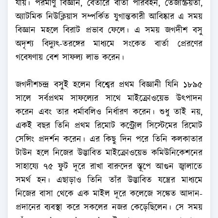
যায়। পরমাণু বিজ্ঞান, বেতারে বার্তা পরিবহন, তেজস্ক্রিয়তা,
অ্যাটমিক নিউক্লিয়াস সম্পর্কিত যুগান্তকারী আবিষ্কার এ সময়
বিজ্ঞান মহলে বিরাট প্রভাব ফেলে। এ সময় জগদীশ বসু
অদৃশ্য বিদ্যুৎ-তরঙ্গের মাধ্যমে সংকেত বার্তা প্রেরণের
গবেষণায় বেশ সাফল্য লাভ করেন।
জগদীশচন্দ্র বসুই হলেন বিশ্বের প্রথম বিজ্ঞানী যিনি ১৮৯৫
সালে সর্বপ্রথম সাফল্যের সাথে মাইক্রোওয়েভ উৎপাদন
করেন এবং তার ধর্মাবলিও নির্ধারণ করেন। শুধু তাই নয়,
একই বছর তিনি প্রথম রিমোট কন্ট্রোল সিস্টেমের রিমোট
সেন্সিং প্রদর্শন করেন। এর কিছু দিন পরে তিনি কলকাতার
টাউন হলে নিজের উদ্ভাবিত মাইক্রোওয়েভ কমিউনিকেশনের
সাহায্যে ৭৫ ফুট দূরে রাখা বারুদের স্তূপে আগুন জ্বালাতে
সমর্থ হন। এছাড়াও তিনি তাঁর উদ্ভাবিত যন্ত্রের মাধ্যমে
নিজের বাসা থেকে এক মাইল দূরে কলেজে সঙ্কেত আদান-
প্রদানের ব্যবস্থা করে সকলের নজর কেড়েছিলেন। সে সময়