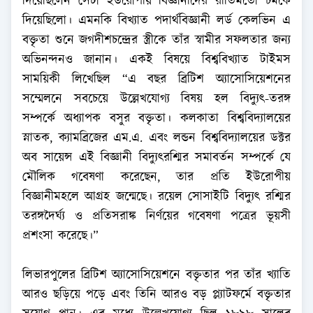
দিয়েছিলেন সেটা ইউরোপীয় বিজ্ঞানীদের রীতিমতো চমকে
দিয়েছিলো। এমনকি বিখ্যাত পদার্থবিজ্ঞানী লর্ড কেলভিন এ
বক্তৃতা শুনে জগদীশচন্দ্রের স্ত্রীকে তাঁর স্বামীর সফলতার জন্য
অভিনন্দনও জানান। একই বিষয়ে বিশ্ববিখ্যাত টাইমস
সাময়িকী লিখেছিল “এ বছর ব্রিটিশ অ্যাসোসিয়েশনের
সম্মেলনে সবচেয়ে উল্লেখযোগ্য বিষয় হল বিদ্যুৎ-তরঙ্গ
সম্পর্কে অধ্যাপক বসুর বক্তৃতা। কলকাতা বিশ্ববিদ্যালয়ের
স্নাতক, ক্যামব্রিজের এম.এ. এবং লন্ডন বিশ্ববিদ্যালয়ের ডক্টর
অব সায়েন্স এই বিজ্ঞানী বিদ্যুৎরশ্মির সমাবর্তন সম্পর্কে যে
মৌলিক গবেষণা করেছেন, তার প্রতি ইউরোপীয়
বিজ্ঞানীমহলে আগ্রহ জন্মেছে। রয়েল সোসাইটি বিদ্যুৎ রশ্মির
তরঙ্গদৈর্ঘ্য ও প্রতিসরাঙ্ক নির্ণয়ের গবেষণা পত্রের ভূয়সী
প্রশংসা করেছে।”
লিভারপুলের ব্রিটিশ অ্যাসোসিয়েশনে বক্তৃতার পর তাঁর খ্যাতি
আরও ছড়িয়ে পড়ে এবং তিনি আরও বড় প্ল্যাটফর্মে বক্তৃতার