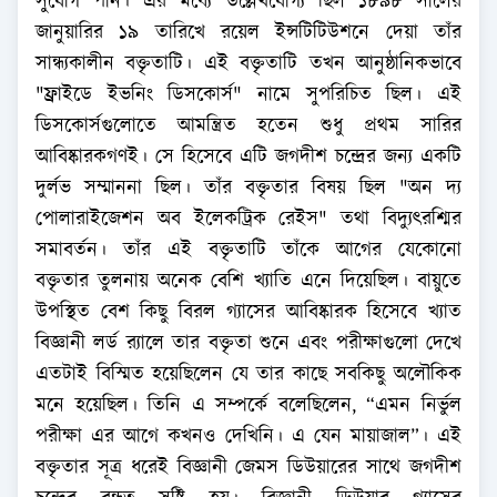
সুযোগ পান। এর মধ্যে উল্লেখযোগ্য ছিল ১৮৯৮ সালের
জানুয়ারির ১৯ তারিখে রয়েল ইন্সটিটিউশনে দেয়া তাঁর
সান্ধ্যকালীন বক্তৃতাটি। এই বক্তৃতাটি তখন আনুষ্ঠানিকভাবে
"ফ্রাইডে ইভনিং ডিসকোর্স" নামে সুপরিচিত ছিল। এই
ডিসকোর্সগুলোতে আমন্ত্রিত হতেন শুধু প্রথম সারির
আবিষ্কারকগণই। সে হিসেবে এটি জগদীশ চন্দ্রের জন্য একটি
দুর্লভ সম্মাননা ছিল। তাঁর বক্তৃতার বিষয় ছিল "অন দ্য
পোলারাইজেশন অব ইলেকট্রিক রেইস" তথা বিদ্যুৎরশ্মির
সমাবর্তন। তাঁর এই বক্তৃতাটি তাঁকে আগের যেকোনো
বক্তৃতার তুলনায় অনেক বেশি খ্যাতি এনে দিয়েছিল। বায়ুতে
উপস্থিত বেশ কিছু বিরল গ্যাসের আবিষ্কারক হিসেবে খ্যাত
বিজ্ঞানী লর্ড র‌্যালে তার বক্তৃতা শুনে এবং পরীক্ষাগুলো দেখে
এতটাই বিস্মিত হয়েছিলেন যে তার কাছে সবকিছু অলৌকিক
মনে হয়েছিল। তিনি এ সম্পর্কে বলেছিলেন, “এমন নির্ভুল
পরীক্ষা এর আগে কখনও দেখিনি। এ যেন মায়াজাল”। এই
বক্তৃতার সূত্র ধরেই বিজ্ঞানী জেমস ডিউয়ারের সাথে জগদীশ