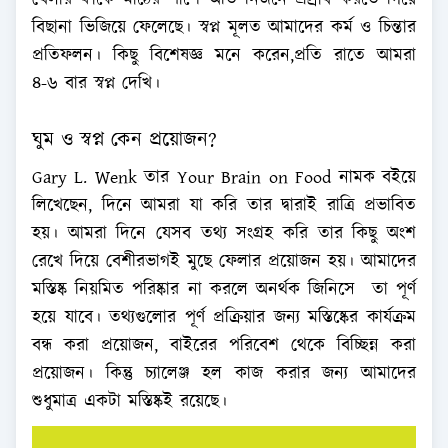
খেলার ফাঁকে মাঠের পাশে অতি নির্জনে প্রস্রাব করতে গিয়ে
বিছানা ভিজিয়ে ফেলেছে। স্বপ্ন মূলত আমাদের কর্ম ও চিন্তার
প্রতিফলন। কিছু বিশেষজ্ঞ মনে করেন,প্রতি রাতে আমরা
৪-৬ বার স্বপ্ন দেখি।
ঘুম ও স্বপ্ন কেন প্রয়োজন?
Gary L. Wenk তার Your Brain on Food নামক বইয়ে
লিখেছেন, দিনে আমরা যা করি তার দ্বারাই রাত্রি প্রভাবিত
হয়। আমরা দিনে যেসব তথ্য সংগ্র‌হ ক‌রি তার কিছু অংশ
রেখে দিয়ে বেশীরভাগই মু‌ছে ফেলার প্র‌য়োজন হয়। আমাদের
মস্তিষ্ক নিয়‌মিত প‌রিষ্কার না করলে অনর্থক জিনিসে তা পূর্ণ
হয়ে যাবে। তথ্যগু‌লোর পূর্ণ প্র‌ক্রিয়ার জন্য ম‌স্তিষ্কের কার্যক্রম
বন্ধ করা প্রয়োজন, বাইরের প‌রি‌বেশ থেকে বি‌চ্ছিন্ন করা
প্র‌য়োজন।‌ কিন্তু চ্যা‌লেঞ্জ হল কাজ করার জন্য আমা‌দের
শুধুমাত্র একটা ম‌স্তিষ্কই রয়েছে।