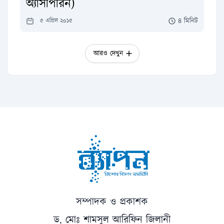
অ্যাসপিরিন)
৪ মিনিট
৫ এপ্রিল ২০১৫
আরও দেখুন
সম্পাদক ও প্রকাশক
ড. মোঃ শামসুল আরিফিন জিলানী