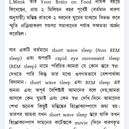
L.Wenk তার Your Brain on Food নামক বইয়ে
লিখেছেন, প্রায় ২ মিলিয়ন বছর পূর্বেই (বর্তমান ধারণা
অনুযায়ী) মস্তিষ্ক রাতকে ২ ধরনের ঘুমের মাধ্যমে বিভক্ত করে
স্মৃতি প্রক্রিয়াকরণ সমস্যা সমাধানের পর্যাপ্ত সক্ষমতা অর্জন
করেছিল।
যার এক‌টি বর্তমানে short wave sleep (Non REM
sleep) এবং অপর‌টি rapid eye movement sleep
(REM sleep) নামে প‌রি‌চিত।আমরা যে কোন স্তরে স্বপ্ন
দেখতে পা‌রি কিন্তু তার ম‌ধ্যে গুণগতভা‌বে বেশপার্থক্য
বিদ্যমান। short wave sleep এবং REM sleep এর
অনন্য এবং অপূর্ব ‌বৈ‌শিষ্ট্যই আমাদের বলে দেয়,আমরা
আসলে কেন ঘুমাই এবং কেন স্বপ্ন দে‌খি।‌দি‌নে আমাদের
শেখা অনেক কিছুই ম‌স্তিষ্কের হিপ্পোক্যাম্পাসে জমা হয়।
তারপর আমরা যখন short wave sleep স্তরে থা‌কি তখন
হিপ্পোক্যাম্পাস সামনের কর্টেক্সকে movie (দিনে ধারণকৃত