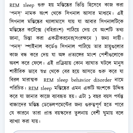
REM sleep শুরু হয় মস্তিষ্কের ভিত্তি হিসেবে কাজ করা
'পনস্‌' নামক অংশ থেকে সিগনাল আসার মাধ্যমে। এই
সিগনাল মস্তিষ্কের থ্যালামাসে যায় যা আবার সিগনালটিকে
মস্তিষ্কের কর্টেক্সে (বহিরাংশ) পাঠিয়ে দেয় যে অংশটি তথ্য
জানা, চিন্তা করা একত্রীকরনের(সংরক্ষনে ) জন্য দায়ী।
'পনস্‌' স্পাইনাল কর্ডেও সিগনাল পাঠিয়ে তার স্নায়ুগুলোর
কাজ বন্ধ করে দেয় যা অঙ্গ প্রত্যঙ্গের মাংশ পেশীগুলোকে
অবশ করে ফেলে। এই প্রক্রিয়ায় কোন ব্যাঘাত ঘটলে মানুষ
শারীরিক ভাবে স্বপ্ন থেকে বের হয়ে আসতে শুরু করে যা
বিরল মারাত্মক REM sleep behavior disorder নামে
পরিচিত। REM sleep মস্তিষ্কের এমন একটি অংশকে ‍উদ্দিপ্ত
করে যা জানার কাজে ব্যাবহৃত হয়। এটা ১ বছর বয়স পর্যন্ত
বাচ্চাদের মস্তিষ্ক ডেভেলপমেন্টের জন্য গুরুত্বপূর্ণ হতে পারে
যে কারনে তারা প্রাপ্ত বয়স্কদের তুলনায় বেশী ঘুমায় বলে
ব্যাখ্যা করা যায়।