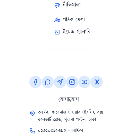
নীতিমালা
পাঠক মেলা
ইমেজ গ্যালারি
যোগাযোগ
৩৭/২, ফায়েনাজ টাওয়ার (৪/সি), বক্স
কালভার্ট রোড, পুরানা পল্টন, ঢাকা
০১৩১০৩১৫৩৯৫ - আফিস