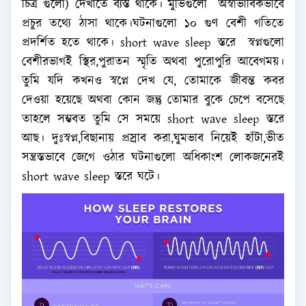
চিত্র গুলো) দেখাতে ব্যস্ত থাকে। মু‌ভিগু‌লো অস্বাভাবিকভাবে
প্রচুর ত‌থ্যে ঠাসা থাকে।ঘটনাগু‌লো ১০ গুণ বেশী গ‌তিতে
প্রদর্শিত হ‌তে থা‌কে। short wave sleep স্তরে স্বপ্নগু‌লো
বেশীরভাগই স্থির,পুরাতন স্মৃ‌তি অথবা পু‌রোপু‌রি আবেগময়।
তু‌মি য‌দি কখনও স্ব‌প্নে দেখ যে, তোমাকে জীবন্ত কবর
দেওয়া হয়েছে অথবা কোন জন্তু তোমার বু‌কে চে‌পে ব‌সে‌ছে
তাহ‌লে সম্ভবত তু‌মি সে সম‌য়ে short wave sleep স্তরে
আছ। দুঃস্বপ্ন,‌বিছানায় প্রস্রাব করা,ঘুমভাব নিয়েই হাঁটা,ভীত
সন্ত্রস্তভাবে জেগে ওঠার ঘটনাগু‌লো অ‌ধিকাং‌শ লোকজ‌নেরই
short wave sleep স্তরে ঘ‌টে।