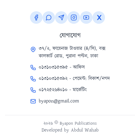
যোগাযোগ
৩৭/২, ফায়েনাজ টাওয়ার (৪/সি), বক্স
কালভার্ট রোড, পুরানা পল্টন, ঢাকা
০১৩১০৩১৫৩৯৫ - আফিস
০১৩১০৩১৫৩৯২ - পেমেন্ট: বিকাশ/নগদ
০১৭২৫২৬৪০১০ - মার্কেটিং
byapon@gmail.com
২০২৬
Byapon Publications
Developed by
Abdul Wahab
Version 1.0