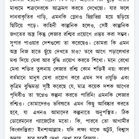
তোমরা হয়তো সায়েন্স ফিকশনে আলোর রিং ছুঁড়ে মারার
মাধ্যমে শত্রুদেরকে আক্রমণ করতে দেখেছো। যার ফলে
দানবাকৃতির গাড়ি, এমনকি প্লেনও ছিন্নভিন্ন হয়ে ছড়িয়ে
ছিটিয়ে পড়ে। কাহিনী কাল্পনিক হলেও, সেই কাল্পনিক
জগতের অস্ত্র কিন্তু লেজার রশ্মির প্রয়োগে প্রস্তুত করা সম্ভব।
সুপার পাওয়ার দেশগুলো তা করেছেও। তোমরা কি এমন
অস্ত্র নিজ হাতে ছুঁয়ে দেখতে চাও? তবে আগে পড়ালেখার
মধ্য দিয়ে মেধা আর বুদ্ধি প্রয়োগ করতে শিখো। মনে রেখো
মেধা শক্তির তুলনায় লেজার রশ্মি কোন শক্তিই নয়! কারণ
বর্তমানে মানুষ মেধা প্রয়োগ করে এমন সব প্রযুক্তি এবং
কৃত্রিম বুদ্ধিমত্তা সৃষ্টি করেছে যে, মাত্র কয়েক দশক আগের
পৃথিবীও তা স্বপ্নেও কল্পনা করতে পারিনি! এমনকি লেজার
রশ্মিও। তোমাদেরও ভবিষ্যতে এমন কিছু আবিষ্কার করতে
হবে, যা এখনও আমাদের কল্পনাতে অনুপস্থিত। ঠিক
ডোরেমনের গ্যাজেটের মতো। কি, পারবে তো আগামীর
কিংবদন্তিরা? ইনশাআল্লাহ। যদি লক্ষ্য থাকে অটুট, বিশ্বাস