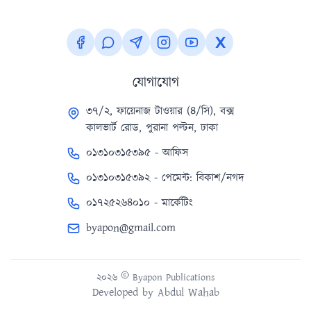
যোগাযোগ
৩৭/২, ফায়েনাজ টাওয়ার (৪/সি), বক্স
কালভার্ট রোড, পুরানা পল্টন, ঢাকা
০১৩১০৩১৫৩৯৫ - আফিস
০১৩১০৩১৫৩৯২ - পেমেন্ট: বিকাশ/নগদ
০১৭২৫২৬৪০১০ - মার্কেটিং
byapon@gmail.com
২০২৬
Byapon Publications
Developed by
Abdul Wahab
Version 1.0