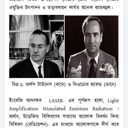
মাইম্যান প্রথম অপারেশন লেজার তৈরি করেন। লেজার
প্রযুক্তির উৎপাদন ও তত্ত্বাবধায়ন কার্যত অনেক ব্যায়বহুল।
চিত্র-১: চার্লস টাউনেস (বামে) ও থিওডোর হ্যারল্ড (ডানে)
ইংরেজি আদ্যক্ষর LASER- এর পূর্ণরূপ হলো, Light
Amplification Stimulated Emission Radiation ।
অর্থাৎ, উত্তেজিত বিকিরণের সাহায্যে আলোক বিবর্ধন কিবা
বিকিরণ (রেডিয়েশন)- এর মাধ্যমে আলোকণাকে দীর্ঘ করে