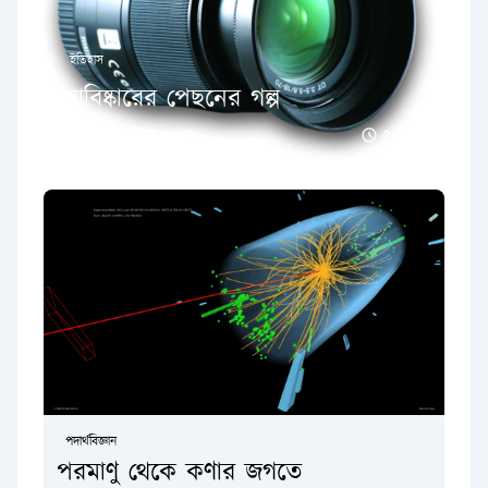
ইতিহাস
আবিষ্কারের পেছনের গল্প
১৩ সেপ্টেম্বর ২০১৫
৫ মিনিট
পদার্থবিজ্ঞান
পরমাণু থেকে কণার জগতে