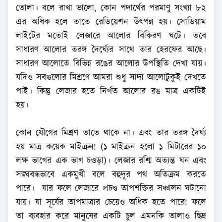
তোলা। বলে রাখা ভালো, কোন পদার্থের পরমাণু সংখ্যা ৮২
এর অধিক হলে তাতে রেডিয়েশন উৎপন্ন হয়। সোডিয়াম
লাইটের মতোই লেজারে আলোর বিকিরণ ঘটে। তবে
সাধারণ আলোর তরঙ্গ দৈর্ঘ্যের সাথে তার হেরফের আছে।
সাধারণ আলোতে বিভিন্ন রঙের আলোর উপস্থিতি দেখা যায়।
যদিও সবগুলোর মিশ্রণে আমরা শুধু সাদা আলোটুকুই দেখতে
পাই। কিন্তু লেজার হতে নির্গত আলোর রঙ মাত্র একটিই
হয়।
কোন যৌগের মিশ্রণ তাতে থাকে না। এবং তার তরঙ্গ দৈর্ঘ্য
হয় মাত্র কয়েক মাইক্রন! (১ মাইক্রন হলো ১ মিটারের ১০
লক্ষ ভাগের এক ভাগ চওড়া)। লেজার রশ্মি অত্যন্ত ঘন এবং
সঙ্ঘবদ্ধভাবে একমুখী বলে বহুদূর পথ অতিক্রম করতে
পারে। যার ফলে লেজারে প্রচণ্ড তাপশক্তির সঞ্চালন ঘটানো
যায়। যা সূর্যের তাপমাত্রার চেয়েও অধিক হতে পারে! ফলে
তা ব্যবহার করে মানুষের একটি চুল এমনকি তালাও ছিদ্র