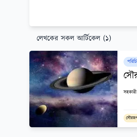
লেখকের সকল আর্টিকেল (১)
পরিচি
সৌ
সহকারী
সৌরজ