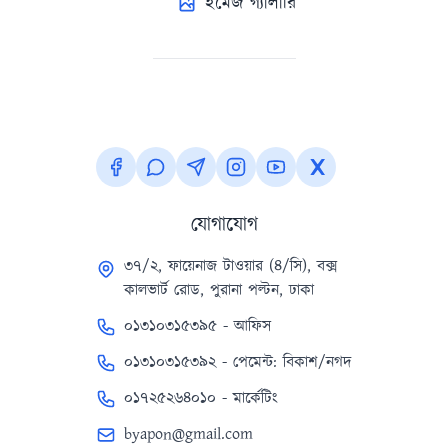
ইমেজ গ্যালারি
যোগাযোগ
৩৭/২, ফায়েনাজ টাওয়ার (৪/সি), বক্স
কালভার্ট রোড, পুরানা পল্টন, ঢাকা
০১৩১০৩১৫৩৯৫ - আফিস
০১৩১০৩১৫৩৯২ - পেমেন্ট: বিকাশ/নগদ
০১৭২৫২৬৪০১০ - মার্কেটিং
byapon@gmail.com