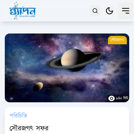
সৌরজগৎ
৯৪০ ভিউ
পরিচিতি
সৌরজগৎ সফর