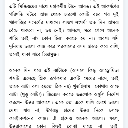
এটি মিল্কিওয়ের সাথে মহাকর্ষীয় টানে আবদ্ধ। এই আকর্ষণের
পরিণতি ঘটবে আজ থেকে চারশো কোটি বছর পর দুই
গ্যালাক্সির সংঘর্ষের মাধ্যমে। লাগুগ সংঘর্ষ! তত দিন আমরা
বেঁচে থাকবো না, ভয় নেই। আসলে, মরে গেলে অনেক
শান্তি তাই না? কোন চিন্তা করতে হয় না। অবশ্য যদি
দুনিয়ায় ভালো কাজ করে পরকালের রসদ প্রস্তুত করে রাখি,
তবেই থাকা যাবে চিন্তামুক্ত।
অনেক দিন ধরে এই ব্যাটাকে (আসলে কিন্তু অ্যান্ড্রোমিডা
শব্দটি এসেছে গ্রিক রূপকথার একটি মেয়ের নামে, তাই
তাকে ব্যাটা বলা হয়তো ঠিক নয়) খুঁজছিলাম। কোথায় আছে
ব্যাটা (থুক্কু বেটি!)। জিজ্ঞেস করতে ভদ্রলোক অঙ্গুলি নির্দেশ
করলেন উত্তর আকাশে। একে তো একে খালি চোখে ভালো
দেখা যায় না, উপরন্তু ছাদের উত্তর দিকে চলছে
কন্সট্রাকশনের কাজ। ঐ ছাদেও অনেক আলো। ফলে,
উত্তরাকাশের কোন কিছুই বোঝা যাচ্ছে না। তাই,