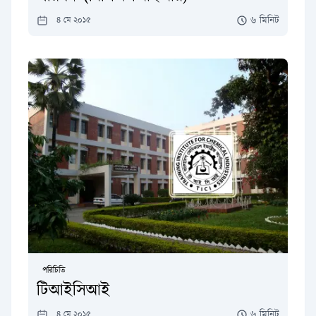
৬ মিনিট
৪ মে ২০১৫
পরিচিতি
টিআইসিআই
৬ মিনিট
৪ মে ২০১৫