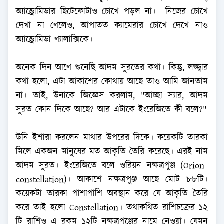
অ্যান্ড্রোমিডার ছিটেফোটাও চোখে পড়ল না। নিজের চোখে
দেখা না গেলেও, আপাতত ক্যামেরার চোখে দেখে নাও
অ্যান্ড্রোমিডা গ্যালাক্সিকে।
অনেক দিন আগে শুনেছি আদম সুরতের কথা। কিন্তু, লজ্জ্বার
কথা হলো, এটা আকাশের কোথায় আছে তাও আমি জানতাম
না। তাই, উনাকে জিজ্ঞেস করলাম, "আচ্ছা স্যার, আদম
সুরত কোন দিকে আছে? আর এটাকে ইংরেজিতে কী বলে?"
উনি ইশারা করলেন মাথার উপরের দিকে। কয়েকটি তারকা
মিলে একজন মানুষের মত আকৃতি তৈরি করেছে। এরই নাম
আদম সুরত। ইংরেজিতে বলে ওরিয়ন নক্ষত্রপুঞ্জ (Orion
constellation)। আকাশে নক্ষত্রপুঞ্জ আছে মোট ৮৮টি।
কয়েকটা তারকা পাশাপাশি অবস্থান করে যে আকৃতি তৈরি
করে তাই হলো Constellation। তথাকথিত রাশিচক্রের ১২
টি রাশিও এ রকম ১২টি নক্ষত্রপুঞ্জের নামে নেওয়া। যেমন