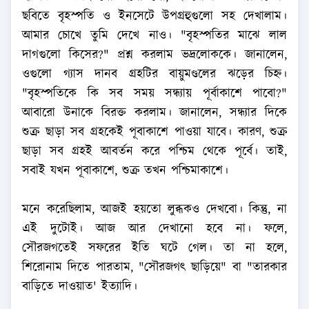
ছবিতে বৃহস্পতি ও ইনসেটে উপগ্রহুগুলো সহ দেখালাম।
আমার চোখে তুমি দেখে নাও। "বৃহস্পতির মাঝে লাল
দাগগুলো কিসের?" প্রশ্ন করলাম ভদ্রলোককে। জানালেন,
ওগুলো গ্যাস দানব গ্রহটির বায়ুমণ্ডলের ঝড়ের চিহ্ন।
"বৃহস্পতিকে কি সব সময় সন্ধ্যায় পূর্বাকাশে পাবো?"
আবারো উনাকে বিরক্ত করলাম। জানালেন, সন্ধ্যার দিকে
শুক্র ছাড়া সব গ্রহকেই পূবাকাশে পাওয়া যাবে। কারণ, শুক্র
ছাড়া সব গ্রহই আবর্তন করে পশ্চিম থেকে পূর্বে। তাই,
সবাই যখন পূবাকাশে, শুক্র তখন পশ্চিমাকাশে।
মনে করেছিলাম, আজই হয়তো লুব্ধকও দেখবো। কিন্তু, না
এই দুটোই। আজ আর দেখানো হবে না। ফলে,
সৌরজগতেই সফরের ইতি ঘটে গেল। তা না হলে,
শিরোনাম দিতে পারতাম, "সৌরজগৎ ছাড়িয়ে" বা "তারকার
বাড়িতে দাওয়াত' ইত্যাদি।