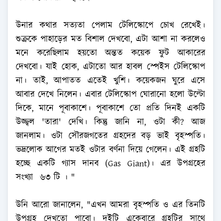
উনার কথার সত্যতা পেলাম টেলিস্কোপে চোখ রেখেই।
শুক্রকে পাহাড়ের মত বিশাল দেখবো, এটা আশা না করলেও
মনে করেছিলাম হয়তো অন্তত কয়েক ফুট আকারের
দেখবো। যাই হোক, এটাতো আর হাবল স্পেইস টেলিস্কোপ
না। তাই, আপাতত এতেই খুশি। কয়েকজন ঘুরে এসে
আবার দেখে নিলেন। এবার টেলিস্কোপ ঘোরানো হলো উল্টো
দিকে, মানে পূবাকাশে। পূবাকাশে তো প্রতি দিনই একটি
উজ্জ্বল 'তারা' দেখি। কিন্তু জানি না, ওটা কী? আজ
জানলাম। ওটা সৌরজগতের গ্রহদের বড় ভাই বৃহস্পতি।
ভদ্রলোক আগের মতই ওটার বর্ণনা দিয়ে গেলেন। এই গ্রহটি
হচ্ছে একটি গ্যাস দানব (Gas Giant)। এর উপগ্রহের
সংখ্যা ৬৩ টি । "
উনি আরো জানালেন, "এখন আমরা বৃহস্পতি ও এর তিনটি
উপগ্রহ দেখতো পাবো। দুইটি একেবারে গ্রহটির সাথে