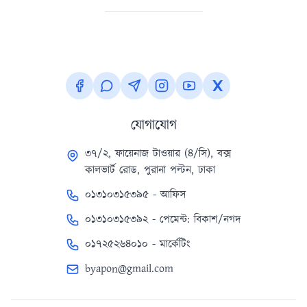
যোগাযোগ
৩৭/২, ফায়েনাজ টাওয়ার (৪/সি), বক্স
কালভার্ট রোড, পুরানা পল্টন, ঢাকা
০১৩১০৩১৫৩৯৫ - আফিস
০১৩১০৩১৫৩৯২ - পেমেন্ট: বিকাশ/নগদ
০১৭২৫২৬৪০১০ - মার্কেটিং
byapon@gmail.com