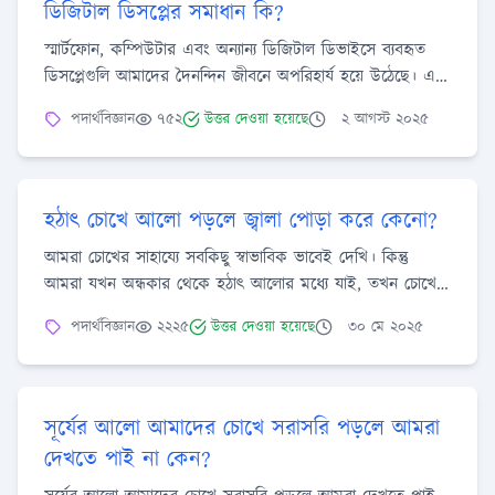
ডিজিটাল ডিসপ্লের সমাধান কি?
স্মার্টফোন, কম্পিউটার এবং অন্যান্য ডিজিটাল ডিভাইসে ব্যবহৃত
ডিসপ্লেগুলি আমাদের দৈনন্দিন জীবনে অপরিহার্য হয়ে উঠেছে। এই
ডিভাইসগুলোর স্ক্রিন থেকে নির্গত আলো আমাদের চোখের উপর
পদার্থবিজ্ঞান
৭৫২
উত্তর দেওয়া হয়েছে
২ আগস্ট ২০২৫
কীভাবে প্রভাব ফেলে? এই প্রভাব কমানোর জন্য কী কী প্রযুক্তিগত
সমাধান বর্তমানে বিদ্যমান বা ভবিষ্যতে কী কী নতুন ধারণা আসতে
পারে?
হঠাৎ চোখে আলো পড়লে জ্বালা পোড়া করে কেনো?
আমরা চোখের সাহায্যে সবকিছু স্বাভাবিক ভাবেই দেখি। কিন্তু
আমরা যখন অন্ধকার থেকে হঠাৎ আলোর মধ্যে যাই, তখন চোখে
জ্বালা অনুভব হয়।কিছুক্ষণ পর আবার স্বাভাবিক হয়ে যায়। এর
পদার্থবিজ্ঞান
২২২৫
উত্তর দেওয়া হয়েছে
৩০ মে ২০২৫
পিছনে বৈজ্ঞানিক ব্যাখ্যা কী???
সূর্যের আলো আমাদের চোখে সরাসরি পড়লে আমরা
দেখতে পাই না কেন?