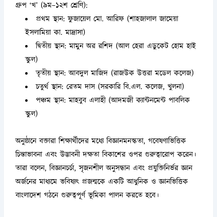
গ্রুপ ‘খ’ (৯ম–১২শ শ্রেণি):
প্রথম স্থান: ফুজায়েল মো. আরিফ (শাহজালাল জামেয়া
ইসলামিয়া কা. মাদ্রাসা)
দ্বিতীয় স্থান: মামুন অর রশিদ (আল হেরা এডুকেট হোম হাই
স্কুল)
তৃতীয় স্থান: আবদুল মাজিদ (রাজউক উত্তরা মডেল কলেজ)
চতুর্থ স্থান: রেতম দাস (সরকারি বি.এল. কলেজ, খুলনা)
পঞ্চম স্থান: মাহবুব এলাহী (আদমজী ক্যান্টনমেন্ট পাবলিক
স্কুল)
অনুষ্ঠানে বক্তারা শিক্ষার্থীদের মধ্যে বিজ্ঞানমনস্কতা, গবেষণাভিত্তিক
চিন্তাভাবনা এবং উদ্ভাবনী দক্ষতা বিকাশের ওপর গুরুত্বারোপ করেন।
তারা বলেন, বিজ্ঞানচর্চা, সৃজনশীল অনুসন্ধান এবং প্রযুক্তিনির্ভর জ্ঞান
অর্জনের মাধ্যমে ভবিষ্যৎ প্রজন্মকে একটি আধুনিক ও জ্ঞানভিত্তিক
বাংলাদেশ গঠনে গুরুত্বপূর্ণ ভূমিকা পালন করতে হবে।