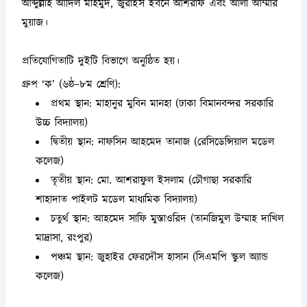
আব্দুল্লাহ আদিল মাহমুদ, জুরাইস ইবনে আশরাফ এবং আলী আম্মার
মুয়াজ।
প্রতিযোগিতাটি দুইটি বিভাগে অনুষ্ঠিত হয়।
গ্রুপ ‘ক’ (৬ষ্ঠ–৮ম শ্রেণি):
প্রথম স্থান: মাহানুর মুবিন মানহা (ঢাকা বিমানবন্দর সরকারি
উচ্চ বিদ্যালয়)
দ্বিতীয় স্থান: নাফসিন আহমেদ তানাজ (রেসিডেন্সিয়াল মডেল
কলেজ)
তৃতীয় স্থান: মো. আশরাফুল ইসলাম (চৌগাছা সরকারি
শাহাদাত পাইলট মডেল মাধ্যমিক বিদ্যালয়)
চতুর্থ স্থান: আহমেদ সাফি মুস্তাওরিদ (তানজিমুল উম্মাহ দাখিল
মাদ্রাসা, রংপুর)
পঞ্চম স্থান: জুহাইর ফেরদৌস হাসান (সিএমপি স্কুল অ্যান্ড
কলেজ)