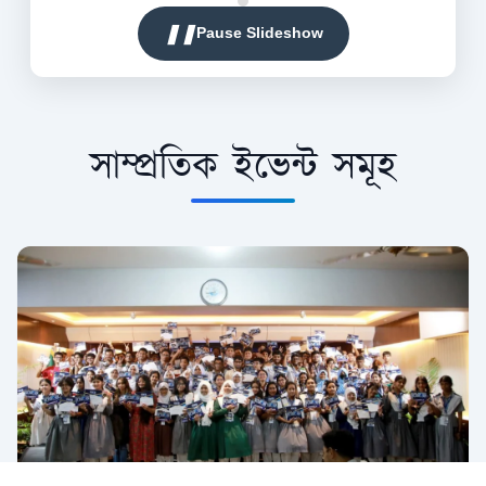
❚❚
Pause Slideshow
সাম্প্রতিক ইভেন্ট সমূহ