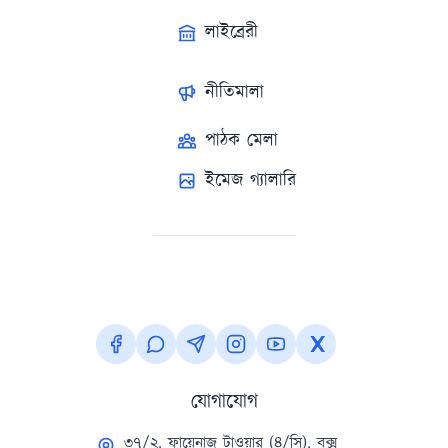
লাইব্রেরী
নীতিমালা
পাঠক মেলা
ইমেজ গ্যালারি
যোগাযোগ
৩৭/২, ফায়েনাজ টাওয়ার (৪/সি), বক্স