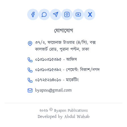
যোগাযোগ
৩৭/২, ফায়েনাজ টাওয়ার (৪/সি), বক্স
কালভার্ট রোড, পুরানা পল্টন, ঢাকা
০১৩১০৩১৫৩৯৫ - আফিস
০১৩১০৩১৫৩৯২ - পেমেন্ট: বিকাশ/নগদ
০১৭২৫২৬৪০১০ - মার্কেটিং
byapon@gmail.com
২০২৬
Byapon Publications
Developed by
Abdul Wahab
Version 1.0