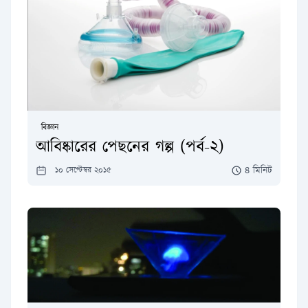
বিজ্ঞান
আবিষ্কারের পেছনের গল্প (পর্ব-২)
৪ মিনিট
১০ সেপ্টেম্বর ২০১৫