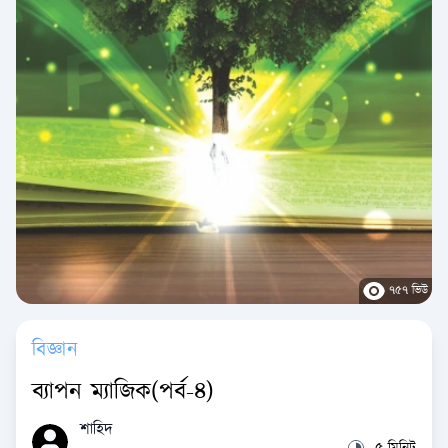
৭৫৭ ভিউ
বিজ্ঞান
ব্যাপন ম্যাজিক(পর্ব-৪)
শাহিদ