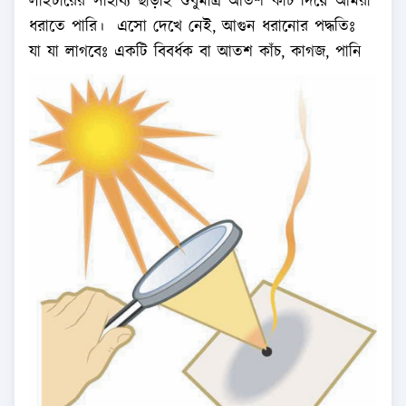
লাইটারের সাহায্য ছাড়াই শুধুমাত্র আতশ কাঁচ দিয়ে আমরা
ধরাতে পারি। এসো দেখে নেই, আগুন ধরানোর পদ্ধতিঃ
যা যা লাগবেঃ একটি বিবর্ধক বা আতশ কাঁচ, কাগজ, পানি