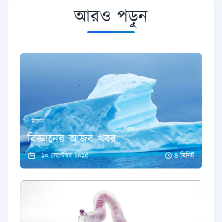
আরও পড়ুন
বিজ্ঞান
বিজ্ঞানের আজব খবর
১০ সেপ্টেম্বর ২০১৫
৪ মিনিট