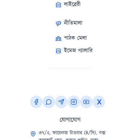
লাইব্রেরী
নীতিমালা
পাঠক মেলা
ইমেজ গ্যালারি
যোগাযোগ
৩৭/২, ফায়েনাজ টাওয়ার (৪/সি), বক্স