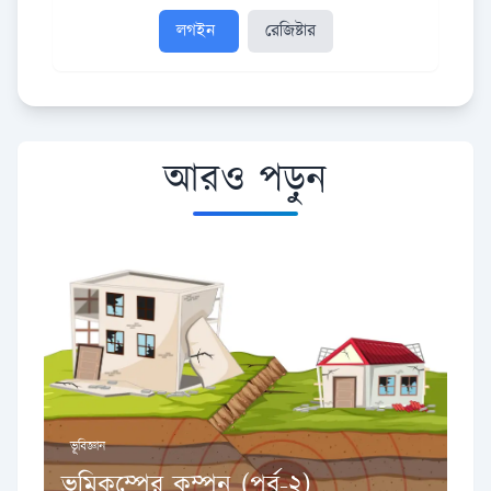
লগইন
রেজিষ্টার
আরও পড়ুন
ভূবিজ্ঞান
ভূমিকম্পের কম্পন (পর্ব-২)