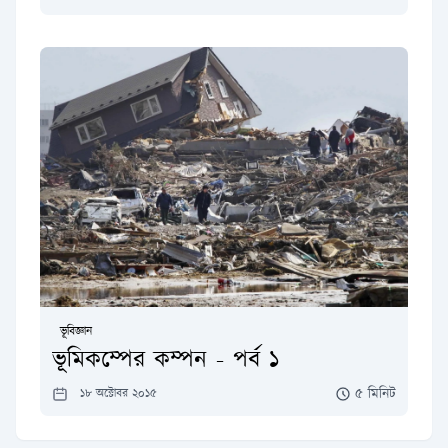
ভূবিজ্ঞান
ভূমিকম্পের কম্পন - পর্ব ১
৫ মিনিট
১৮ অক্টোবর ২০১৫