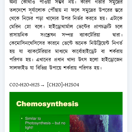
অন্য কোথাও পাওয়া সম্ভব নয়। কারণ গভীর সমুদ্রের
তলদেশে সূর্যালোক পৌঁছায় না ফলে সমুদ্রের উপরের স্তরে
থেকে নিচের পড়া খাদ্যের উপর নির্ভর করতে হয়। এটাকে
মেরিন স্নো বলে। হাইড্রোথার্মাল ভেন্টের প্রাণচক্রটি চলে
রাসায়নিক সংশ্লেষন সম্পন্ন ব্যাকটেরিয়া দ্বারা।
কেমোসিনথেসিসের কারনে ভেন্টে অনেক নিউট্রিয়েন্ট নিগর্ত
হয় যা ব্যাকটেরিয়ার মাধ্যমে কার্বোহাইড্রেট বা শর্করায়
পরিণত হয়। এখানের প্রধান খাদ্য উৎস হলো হাইড্রোজেন
সালফাইড যা বিভিন্ন উপায়ে শর্করায় পরিণত হয়।
CO2+H2O+H2S→ [CH2O]+H2SO4