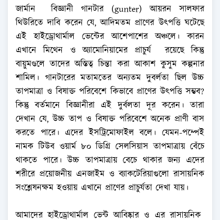
জার্মান বিজ্ঞানী গানটার (gunter) আয়রন সালফার
থিউরিতে দাবি করেন যে, আদিমতম প্রাণের উৎপত্তি ঘটেছে
এই হাইড্রোথার্মাল ভেন্টের আশেপাশের অঞ্চলে। কারন
এখানে মিথেন ও অ্যামোনিয়ামের প্রাচুর্য রয়েছে কিন্তু
বায়ুমণ্ডলে তাদের অস্তিত্ব চিন্তা করা আকাশ কুসুম কল্পনার
শামিল। গানটারের মতামতের অন্যতম দুবর্লতা ছিল উচ্চ
তাপমাত্রা ও বিষাক্ত পরিবেশে কিভাবে প্রাণের উৎপত্তি সম্ভব?
কিন্তু বর্তমানে বিজ্ঞানীরা এই দুর্বলতা দূর করেন। তারা
দেখান যে, উচ্চ তাপ ও বিষাক্ত পরিবেশে অনেক প্রাণী বাস
করতে পারে। এদের ইসট্রিমোফাইল বলে। যেমন-পম্পেই
নামক টিউব ওয়ার্ম ৮০ ডিগ্রি সেলসিয়াস তাপমাত্রায় বেঁচে
থাকতে পারে। উচ্চ তাপমাত্রায় বেচে থাকার জন্য এদের
শরীরে প্রয়োজনীয় এনজাইম ও ব্যাকটেরিয়াগুলো রাসায়নিক
সংশ্লেষনক্ষম হওয়ায় এখানে প্রাণের প্রাচুর্যতা দেখা যায়।
আমাদের হাইড্রোথার্মাল ভেন্ট আবিষ্কার ও এর রাসায়নিক