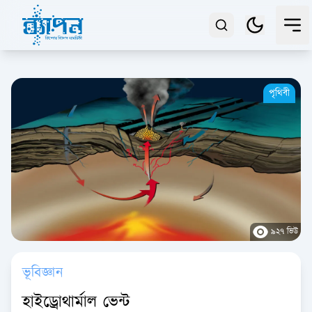
পৃথিবী
৯২৭ ভিউ
ভূবিজ্ঞান
হাইড্রোথার্মাল ভেন্ট