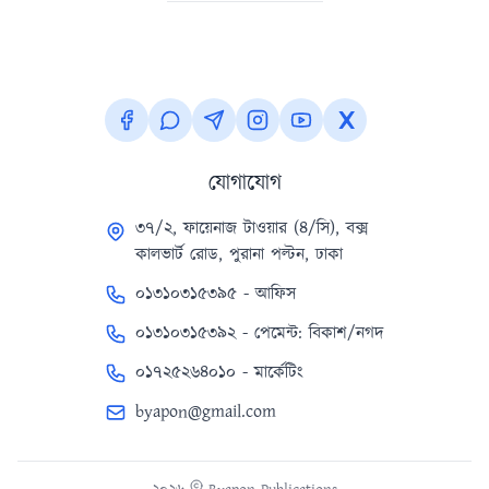
যোগাযোগ
৩৭/২, ফায়েনাজ টাওয়ার (৪/সি), বক্স
কালভার্ট রোড, পুরানা পল্টন, ঢাকা
০১৩১০৩১৫৩৯৫ - আফিস
০১৩১০৩১৫৩৯২ - পেমেন্ট: বিকাশ/নগদ
০১৭২৫২৬৪০১০ - মার্কেটিং
byapon@gmail.com