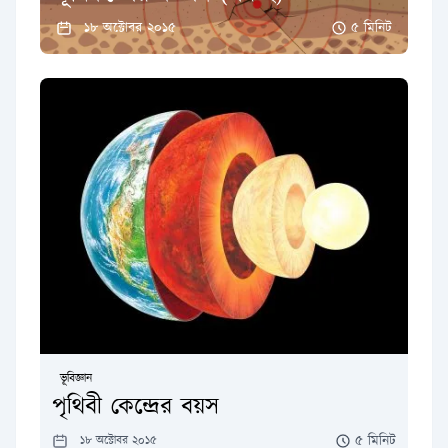
১৮ অক্টোবর ২০১৫
৫ মিনিট
ভূবিজ্ঞান
পৃথিবী কেন্দ্রের বয়স
৫ মিনিট
১৮ অক্টোবর ২০১৫