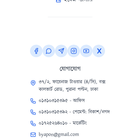
যোগাযোগ
৩৭/২, ফায়েনাজ টাওয়ার (৪/সি), বক্স
কালভার্ট রোড, পুরানা পল্টন, ঢাকা
০১৩১০৩১৫৩৯৫ - আফিস
০১৩১০৩১৫৩৯২ - পেমেন্ট: বিকাশ/নগদ
০১৭২৫২৬৪০১০ - মার্কেটিং
byapon@gmail.com