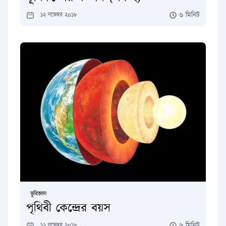
৬ মিনিট
১২ নভেম্বর ২০১৮
ভূবিজ্ঞান
পৃথিবী কেন্দ্রের বয়স
৬ মিনিট
১২ নভেম্বর ২০১৮