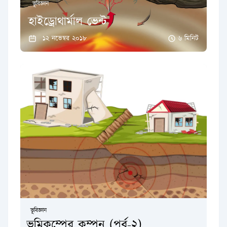
ভূবিজ্ঞান
হাইড্রোথার্মাল ভেন্ট
১২ নভেম্বর ২০১৮
৬ মিনিট
ভূবিজ্ঞান
ভূমিকম্পের কম্পন (পর্ব-২)