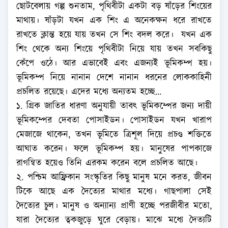
ছোটবেলায় গল্প শুনতাম, পৃথিবীটা একটা বড় ষাঁড়ের শিংয়ের
মাথায়। ষাঁড়টা যখন এক শিং এ অনেকক্ষন ধরে রাখতে
রাখতে ক্লান্ত হয়ে যায় তখন সে শিং বদল করে। যখন এক
শিং থেকে অন্য শিংয়ে পৃথিবীটা নিয়ে যায় তখন সবকিছু
কেঁপে ওঠে। আর এভাবেই এবং এজন্যই ভূমিকম্প হয়।
ভূমিকম্প নিয়ে নানান দেশে নানান ধরনের লোককাহিনী
প্রচলিত রয়েছে। এদের মধ্যে অন্যতম হচ্ছে...
১. গ্রিক জাতির ধারণা অনুযায়ী তাবৎ ভূমিকম্পের জন্য দায়ী
ভূমিকম্পের দেবতা পোসাইডন। পোসাইডন যখন খারাপ
মেজাজে থাকেন, তখন ভূমিতে ত্রিশূল দিয়ে প্রচণ্ড শক্তিতে
আঘাত করেন। ফলে ভূমিকম্প হয়। মানুষের পাপকাজে
রাগন্বিত হয়েও তিনি এরকম করেন বলে প্রচলিত আছে।
২. পশ্চিম আফ্রিকান সংস্কৃতির কিছু মানুষ মনে করত, জীবন
টিকে আছে এক দৈত্যের মাথার মধ্যে। গাছপালা সেই
দৈত্যের চুল। মানুষ ও অন্যান্য প্রাণী হচ্ছে পরজীবীর মতো,
যারা দৈত্যের ত্বকজুড়ে ঘুরে বেড়ায়। মাঝে মধ্যে দৈত্যটি