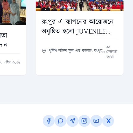
রংপুর এ ব্যাপনের আয়োজনে
অনুষ্ঠিত হলো JUVENILE
িতা
SCIENCE FEST 2025
দান
২২
পুলিশ লাইন্স স্কুল এন্ড কলেজ, রংপুর
ফেব্রুয়ারী
২০২৫
১৮ এপ্রিল ২০২৬