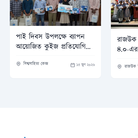
পাই দিবস উপলক্ষে ব্যাপন
রাজউক ন
আয়োজিত কুইজ প্রতিযোগিতা
৪.০-এর 
২০২৬-এর পুরস্কার বিতরণী
হিসেবে 
বিশ্বসাহিত্য কেন্দ্র
অনুষ্ঠান
১৩ জুন ২০২৬
রাজউক 