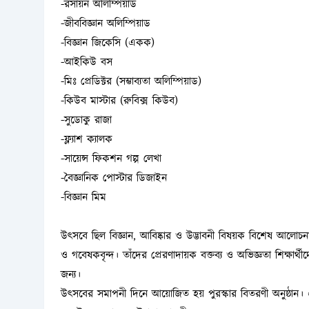
-রসায়ন অলিম্পিয়াড
-জীববিজ্ঞান অলিম্পিয়াড
-বিজ্ঞান জিকেসি (একক)
-আইকিউ বস
-মিঃ প্রেডিক্টর (সম্ভাব্যতা অলিম্পিয়াড)
-কিউব মাস্টার (রুবিক্স কিউব)
-সুডোকু রাজা
-ফ্ল্যাশ ক্যালক
-সায়েন্স ফিকশন গল্প লেখা
-বৈজ্ঞানিক পোস্টার ডিজাইন
-বিজ্ঞান মিম
উৎসবে ছিল বিজ্ঞান, আবিষ্কার ও উদ্ভাবনী বিষয়ক বিশেষ আলোচনা 
ও গবেষকবৃন্দ। তাঁদের প্রেরণাদায়ক বক্তব্য ও অভিজ্ঞতা শিক্ষার
জন্য।
উৎসবের সমাপনী দিনে আয়োজিত হয় পুরস্কার বিতরণী অনুষ্ঠান। এ